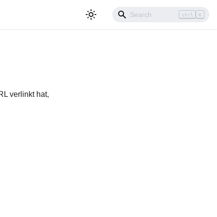
ctrl
K
L verlinkt hat,