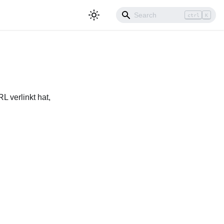
ctrl
K
L verlinkt hat,